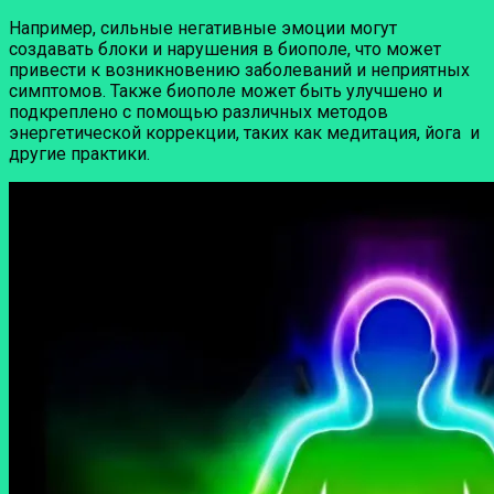
Например, сильные негативные эмоции могут
создавать блоки и нарушения в биополе, что может
привести к возникновению заболеваний и неприятных
симптомов. Также биополе может быть улучшено и
подкреплено с помощью различных методов
энергетической коррекции, таких как медитация, йога и
другие практики.