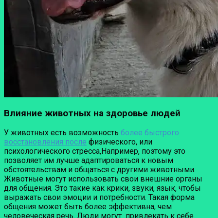
Влияние животных на здоровье людей
У животных есть возможность
более быстрого
восстановления после
физического, или
психологического стресса,Например, поэтому это
позволяет им лучше адаптироваться к новым
обстоятельствам и общаться с другими животными.
Животные могут использовать свои внешние органы
для общения. Это такие как крики, звуки, язык, чтобы
выражать свои эмоции и потребности. Такая форма
общения может быть более эффективна, чем
человеческая речь. Люди могут привлекать к себе