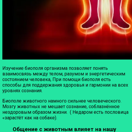
Изучение биополя организма позволяет понять
взаимосвязь между телом, разумом и энергетическим
состоянием человека, При помощи биополя есть
способы для поддержания здоровья и гармонии на всех
уровнях сознания.
Биополе животного намного сильнее человеческого.
Мозгу животных не мешает сознание, соблазнённое
нездоровым образом жизни. ( Недаром есть пословица
«зарастёт как на собаке).
Общение с животным влияет на нашу